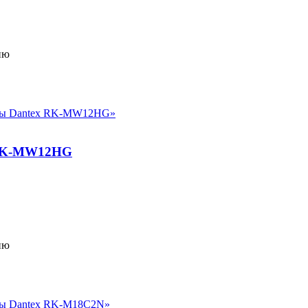
ию
 RK-MW12HG
ию