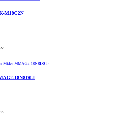
RK-M18C2N
ию
MAG2-18N8D0-I
ию