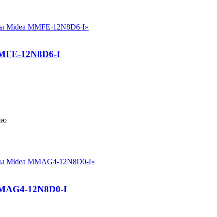
MFE-12N8D6-I
ию
MAG4-12N8D0-I