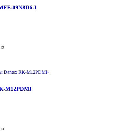
MFE-09N8D6-I
ию
RK-M12PDMI
ию