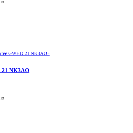
ию
 21 NK3AO
ию