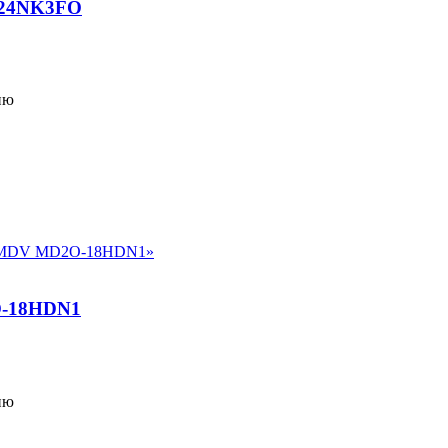
24NK3FO
ию
-18HDN1
ию