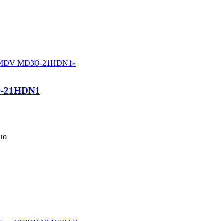
-21HDN1
ию