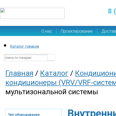
8 
О нас
Проектирование
Достав
Каталог товаров
Главная
/
Каталог
/
Кондицион
кондиционеры (VRV/VRF-систе
мультизональной системы
Внутренн
Тип оборудования