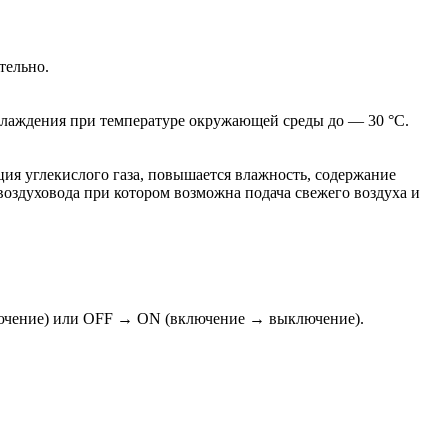
тельно.
хлаждения при температуре окружающей среды до — 30 °С.
ия углекислого газа, повышается влажность, содержание
оздуховода при котором возможна подача свежего воздуха и
лючение) или OFF → ON (включение → выключение).