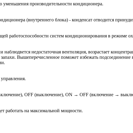
го уменьшения производительности кондиционера.
диционера (внутреннего блока) - конденсат отводится принуди
ащей работоспособности систем кондиционирования в режиме о
 наблюдвется недостаточная вентиляция, возрастает концентрац
е запахи. Вышеперечисленное поможет избежать подсоединение в
ии.
 управления.
 (включение), OFF (выключение), ON → OFF (включение → вык
ет работать на максимальной мощности.