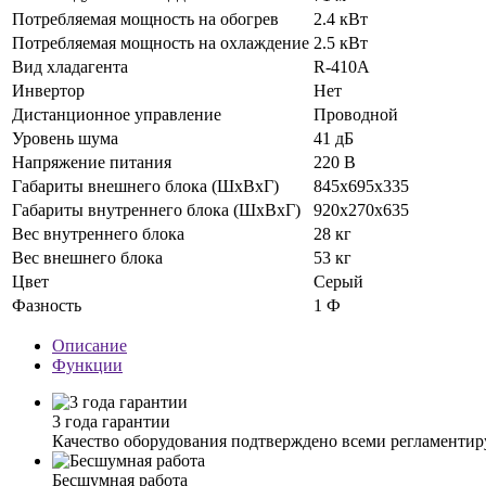
Потребляемая мощность на обогрев
2.4 кВт
Потребляемая мощность на охлаждение
2.5 кВт
Вид хладагента
R-410A
Инвертор
Нет
Дистанционное управление
Проводной
Уровень шума
41 дБ
Напряжение питания
220 В
Габариты внешнего блока (ШхВхГ)
845х695х335
Габариты внутреннего блока (ШхВхГ)
920х270х635
Вес внутреннего блока
28 кг
Вес внешнего блока
53 кг
Цвет
Серый
Фазность
1 Ф
Описание
Функции
3 года гарантии
Качество оборудования подтверждено всеми регламент
Бесшумная работа