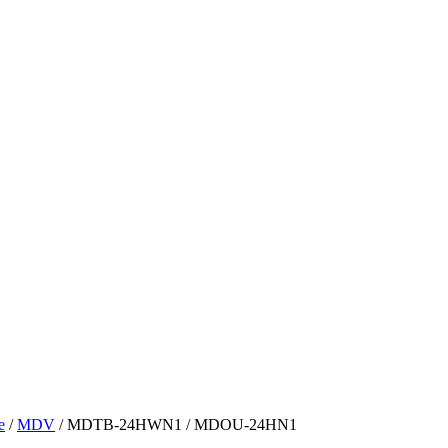
е
/
MDV
/ MDTB-24HWN1 / MDOU-24HN1