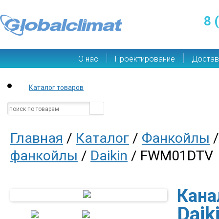
8 
О нас
Проектирование
Достав
Каталог товаров
Главная
/
Каталог
/
Фанкойлы
фанкойлы
/
Daikin
/ FWM01DTV
Кана
Dai