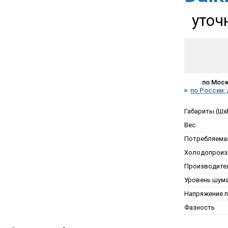
уточ
по Моск
по России:
Габариты (Шх
Вес
Потребляема
Холодопроиз
Производител
Уровень шум
Напряжение п
Фазность