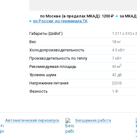
по Москве (в пределах МКАД): 1200 ₽
за МКАД:
по России: до терминала ТК
Габариты (ШхВхГ)
1 211 x 510 x 
Вес
18 кг
Холодопроизводительность
4.5 кВт
Производительность по теплу
7 кВт
2
Рекомендуемая площадь
45 м
Уровень шума
42 дБ
Напряжение питания
220 В
Фазность
1 Ф
Автоматический перезапуск
Бесшумная работа