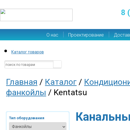
8 
О нас
Проектирование
Достав
Каталог товаров
Главная
/
Каталог
/
Кондицион
фанкойлы
/ Kentatsu
Канальны
Тип оборудования