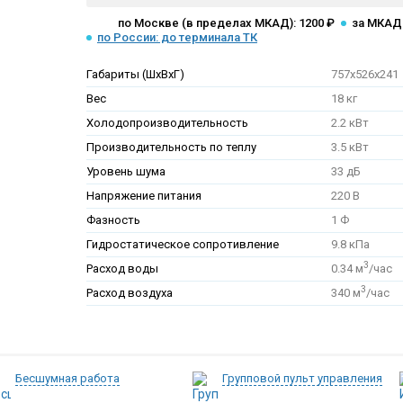
по Москве (в пределах МКАД): 1200 ₽
за МКАД:
по России: до терминала ТК
Габариты (ШхВхГ)
757x526x241
Вес
18 кг
Холодопроизводительность
2.2 кВт
Производительность по теплу
3.5 кВт
Уровень шума
33 дБ
Напряжение питания
220 В
Фазность
1 Ф
Гидростатическое сопротивление
9.8 кПа
3
Расход воды
0.34 м
/час
3
Расход воздуха
340 м
/час
Бесшумная работа
Групповой пульт управления