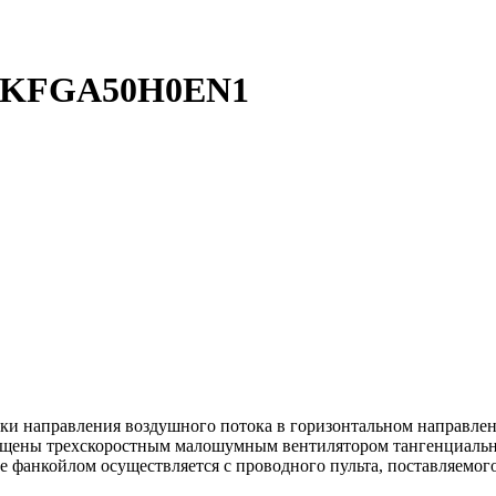
u KFGA50H0EN1
и направления воздушного потока в горизонтальном направлен
щены трехскоростным малошумным вентилятором тангенциально
 фанкойлом осуществляется с проводного пульта, поставляемог