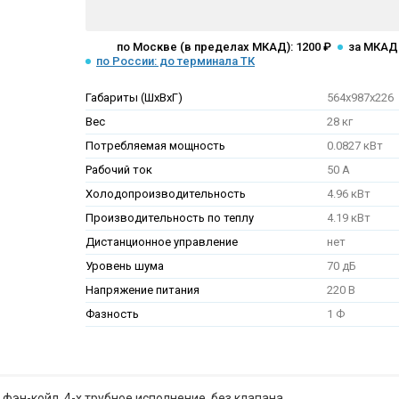
по Москве (в пределах МКАД): 1200 ₽
за МКАД:
по России: до терминала ТК
Габариты (ШхВхГ)
564х987х226
Вес
28 кг
Потребляемая мощность
0.0827 кВт
Рабочий ток
50 А
Холодопроизводительность
4.96 кВт
Производительность по теплу
4.19 кВт
Дистанционное управление
нет
Уровень шума
70 дБ
Напряжение питания
220 В
Фазность
1 Ф
эн-койл, 4-х трубное исполнение, без клапана