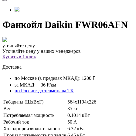
Фанкойл
Daikin FWR06AFN
уточняйте цену
Уточняйте цену у наших менеджеров
Купить в 1 клик
Доставка
по Москве (в пределах МКАД): 1200 ₽
за МКАД: + 36 ₽/км
по России: до терминала ТК
Габариты (ШхВхГ)
564х1194х226
Вес
35 кг
Потребляемая мощность
0.1014 кВт
Рабочий ток
50 А
Холодопроизводительность
6.32 кВт
Производительность по теплу
6.45 кВт