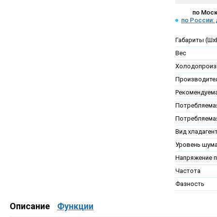
по Моск
по России:
Габариты (Шх
Вес
Холодопроиз
Производител
Рекомендуем
Потребляемая
Потребляема
Вид хладаген
Уровень шум
Напряжение п
Частота
Фазность
Описание
Функции