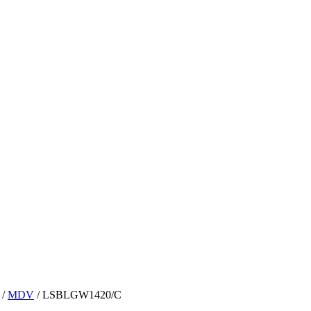
/
MDV
/ LSBLGW1420/C