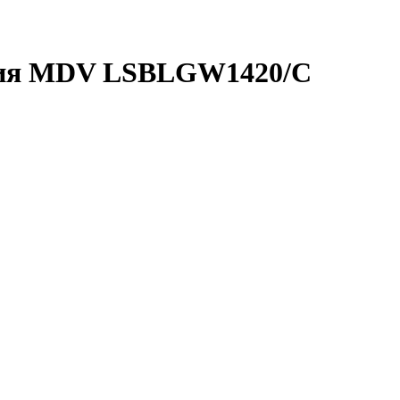
ия
MDV LSBLGW1420/C