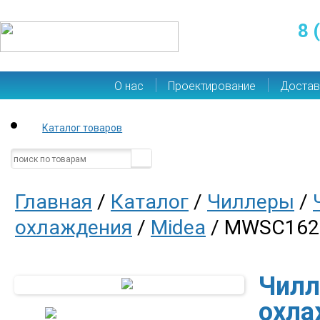
8 
О нас
Проектирование
Достав
Каталог товаров
Главная
/
Каталог
/
Чиллеры
/
охлаждения
/
Midea
/ MWSC162
Чилл
охла