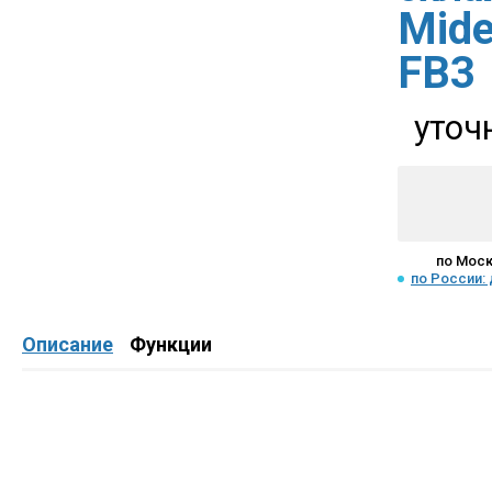
Mid
FB3
уточ
по Моск
по России:
Описание
Функции