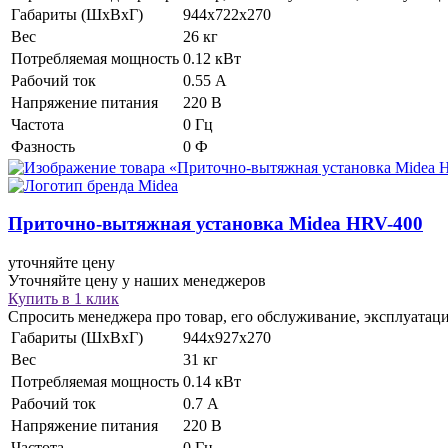
Габариты (ШхВхГ)
944х722х270
Вес
26 кг
Потребляемая мощность
0.12 кВт
Рабочий ток
0.55 А
Напряжение питания
220 В
Частота
0 Гц
Фазность
0 Ф
Приточно-вытяжная установка
Midea HRV-400
уточняйте цену
Уточняйте цену у наших менеджеров
Купить в 1 клик
Спросить менеджера про товар, его обслуживание, эксплуатац
Габариты (ШхВхГ)
944х927х270
Вес
31 кг
Потребляемая мощность
0.14 кВт
Рабочий ток
0.7 А
Напряжение питания
220 В
Частота
0 Гц