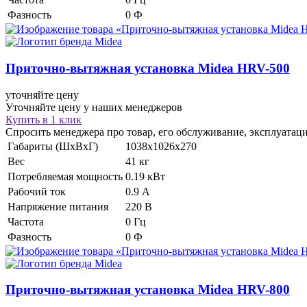
Фазность
0 Ф
Приточно-вытяжная установка
Midea HRV-500
уточняйте цену
Уточняйте цену у наших менеджеров
Купить в 1 клик
Спросить менеджера про товар, его обслуживание, эксплуатац
Габариты (ШхВхГ)
1038х1026х270
Вес
41 кг
Потребляемая мощность
0.19 кВт
Рабочий ток
0.9 А
Напряжение питания
220 В
Частота
0 Гц
Фазность
0 Ф
Приточно-вытяжная установка
Midea HRV-800