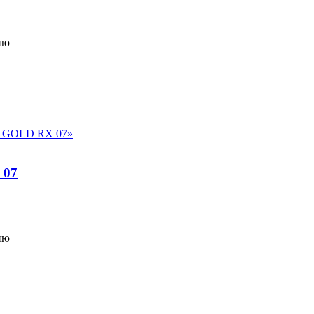
ию
 07
ию