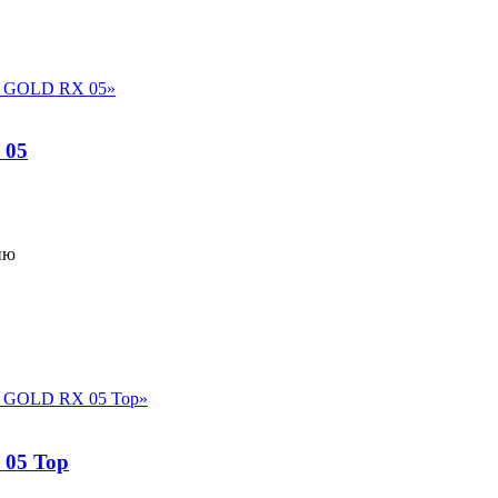
 05
ию
05 Top