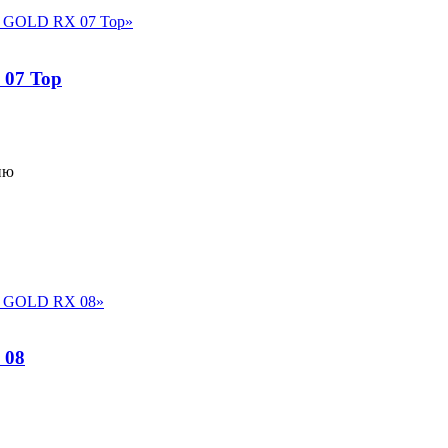
07 Top
ию
 08