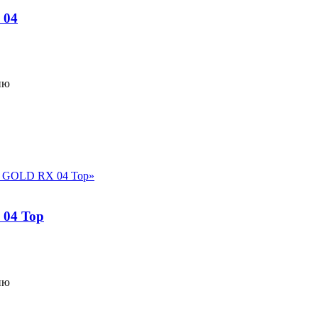
 04
ию
04 Top
ию