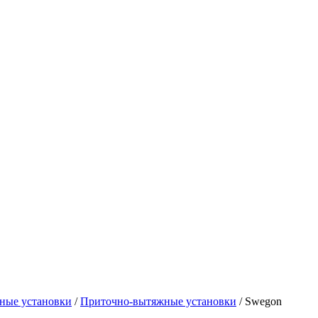
ные установки
/
Приточно-вытяжные установки
/ Swegon