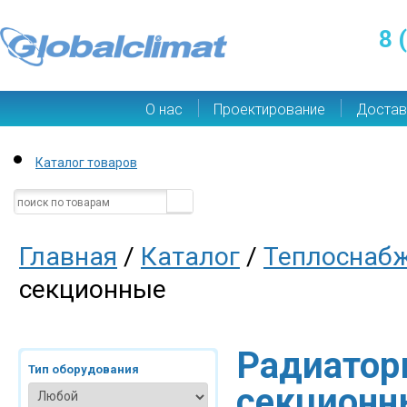
8 
О нас
Проектирование
Достав
Каталог товаров
Главная
/
Каталог
/
Теплоснаб
секционные
Радиатор
Тип оборудования
секционн