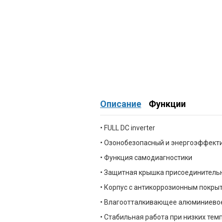
Описание
Функции
• FULL DC inverter
• Озонобезопасный и энергоэффект
• Функция самодиагностики
• Защитная крышка присоединитель
• Корпус с антикоррозионным покрыт
• Влагоотталкивающее алюминиево
• Стабильная работа при низких темп