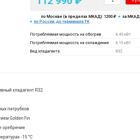
112 990 ₽
Куп
по Москве (в пределах МКАД): 1200 ₽
за МКАД:
по России: до терминала ТК
Потребляемая мощность на обогрев
6.45 кВт
Потребляемая мощность на охлаждение
6.15 кВт
Вид хладагента
R32
ивный хладагент R32
ных патрубков
ием Golden Fin
е оребрение
ературах -15 °С