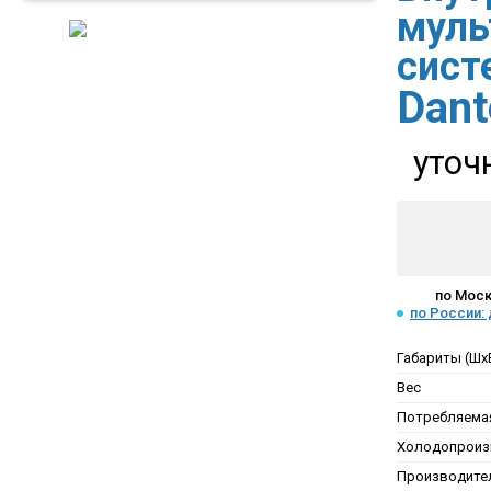
муль
сис
Dan
уточ
по Моск
по России:
Габариты (Шх
Вес
Потребляема
Холодопроиз
Производител