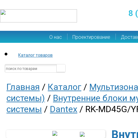
8 
О нас
Проектирование
Достав
Каталог товаров
Главная
/
Каталог
/
Мультизона
системы)
/
Внутренние блоки м
системы
/
Dantex
/ RK-MD45G/Y
Внут