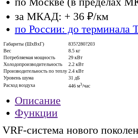
по Москве (в пределах М
за МКАД: + 36 ₽/км
по России: до терминала 
Габариты (ШхВхГ)
835?280?203
Вес
8.5 кг
Потребляемая мощность
29 кВт
Холодопроизводительность
2.2 кВт
Производительность по теплу
2.4 кВт
Уровень шума
31 дБ
3
Расход воздуха
446 м
/час
Описание
Функции
VRF-система нового поколен