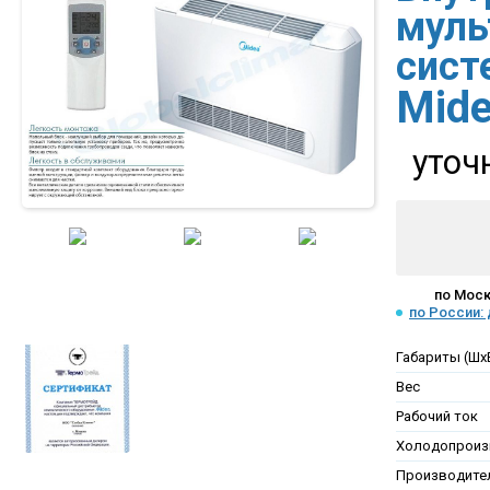
муль
сис
Mid
уточ
по Моск
по России:
Габариты (Шх
Вес
Рабочий ток
Холодопроиз
Производител