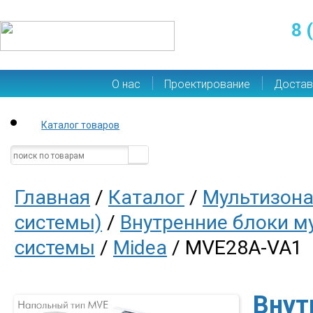
8 
О нас
Проектирование
Достав
Каталог товаров
Главная
/
Каталог
/
Мультизона
системы)
/
Внутренние блоки м
системы
/
Midea
/ MVE28A-VA1
Внут