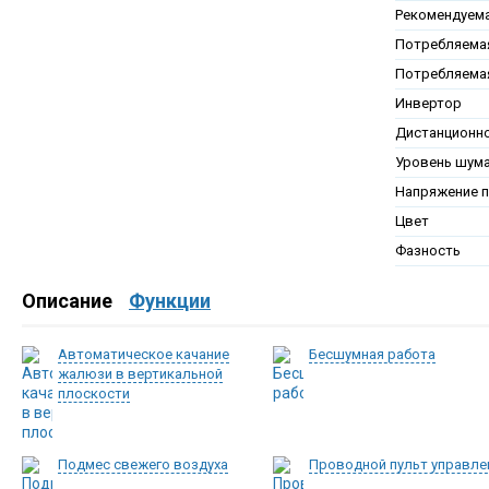
Рекомендуем
Потребляемая
Потребляема
Инвертор
Дистанционно
Уровень шум
Напряжение п
Цвет
Фазность
Описание
Функции
Автоматическое качание
Бесшумная работа
жалюзи в вертикальной
плоскости
Подмес свежего воздуха
Проводной пульт управле