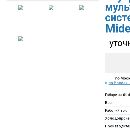
муль
сис
Mid
уточ
по Моск
по России:
Габариты (Шх
Вес
Рабочий ток
Холодопроиз
Производител