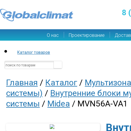
8 
О нас
Проектирование
Достав
Каталог товаров
Главная
/
Каталог
/
Мультизона
системы)
/
Внутренние блоки м
системы
/
Midea
/ MVN56A-VA1
Внут