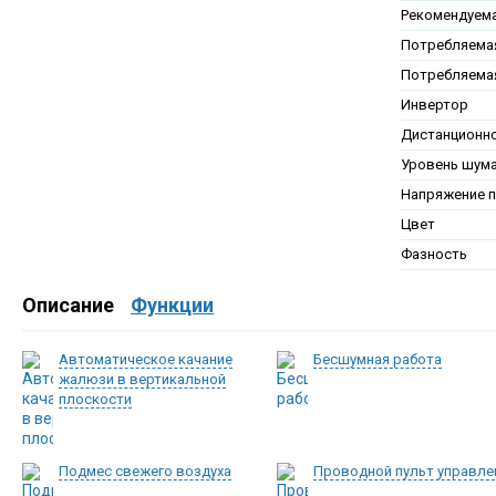
Рекомендуем
Потребляемая
Потребляема
Инвертор
Дистанционно
Уровень шум
Напряжение п
Цвет
Фазность
Описание
Функции
Автоматическое качание
Бесшумная работа
жалюзи в вертикальной
плоскости
Подмес свежего воздуха
Проводной пульт управле