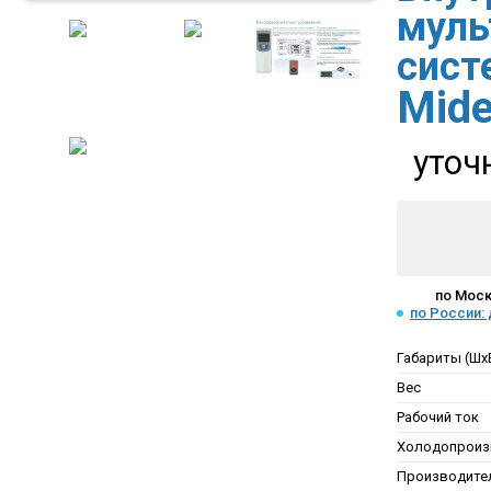
муль
сис
Mid
уточ
по Моск
по России:
Габариты (Шх
Вес
Рабочий ток
Холодопроиз
Производител