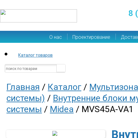
8 
О нас
Проектирование
Достав
Каталог товаров
Главная
/
Каталог
/
Мультизона
системы)
/
Внутренние блоки м
системы
/
Midea
/ MVS45A-VA1
Внут