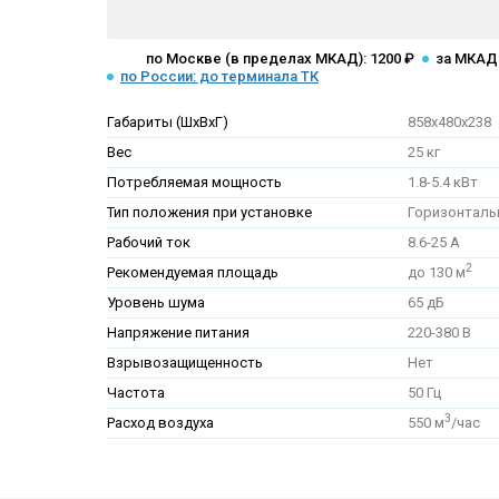
по Москве (в пределах МКАД): 1200 ₽
за МКАД:
по России: до терминала ТК
Габариты (ШхВхГ)
858x480x238
Вес
25 кг
Потребляемая мощность
1.8-5.4 кВт
Тип положения при установке
Горизонталь
Рабочий ток
8.6-25 А
2
Рекомендуемая площадь
до 130 м
Уровень шума
65 дБ
Напряжение питания
220-380 В
Взрывозащищенность
Нет
Частота
50 Гц
3
Расход воздуха
550 м
/час