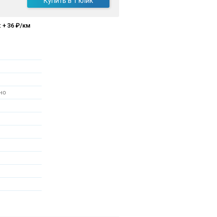
Купить в 1 клик
 + 36 ₽/км
но