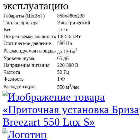
эксплуатацию
Габариты (ШхВхГ)
858x480x238
Тип калорифера
Электрический
Вес
25 кг
Потребляемая мощность
1.8-5.6 кВт
Статическое давление
580 Па
2
Рекомендуемая площадь
до 130 м
Уровень шума
65 дБ
Напряжение питания
220-380 В
Частота
50 Гц
Фазность
1 Ф
3
Расход воздуха
550 м
/час