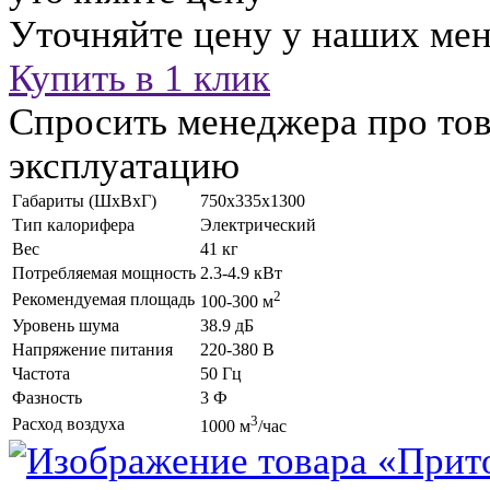
Уточняйте цену у наших ме
Купить в 1 клик
Спросить менеджера про тов
эксплуатацию
Габариты (ШхВхГ)
750х335х1300
Тип калорифера
Электрический
Вес
41 кг
Потребляемая мощность
2.3-4.9 кВт
2
Рекомендуемая площадь
100-300 м
Уровень шума
38.9 дБ
Напряжение питания
220-380 В
Частота
50 Гц
Фазность
3 Ф
3
Расход воздуха
1000 м
/час