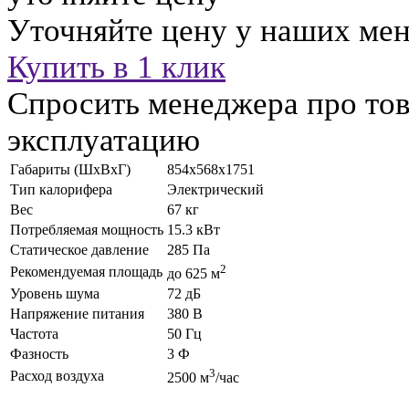
Уточняйте цену у наших ме
Купить в 1 клик
Спросить менеджера про тов
эксплуатацию
Габариты (ШхВхГ)
854x568x1751
Тип калорифера
Электрический
Вес
67 кг
Потребляемая мощность
15.3 кВт
Статическое давление
285 Па
2
Рекомендуемая площадь
до 625 м
Уровень шума
72 дБ
Напряжение питания
380 В
Частота
50 Гц
Фазность
3 Ф
3
Расход воздуха
2500 м
/час