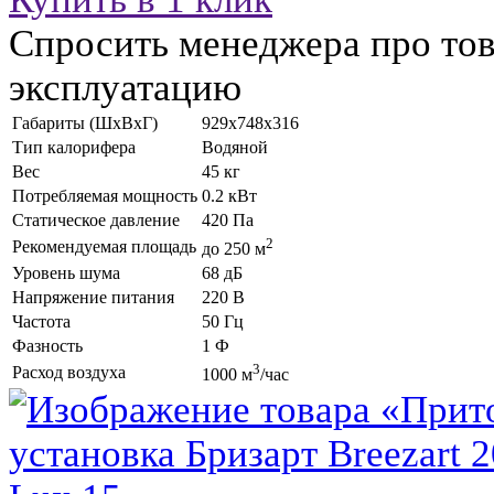
Спросить менеджера про тов
эксплуатацию
Габариты (ШхВхГ)
929x748x316
Тип калорифера
Водяной
Вес
45 кг
Потребляемая мощность
0.2 кВт
Статическое давление
420 Па
2
Рекомендуемая площадь
до 250 м
Уровень шума
68 дБ
Напряжение питания
220 В
Частота
50 Гц
Фазность
1 Ф
3
Расход воздуха
1000 м
/час