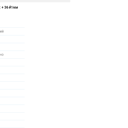
 + 36 ₽/км
ий
но