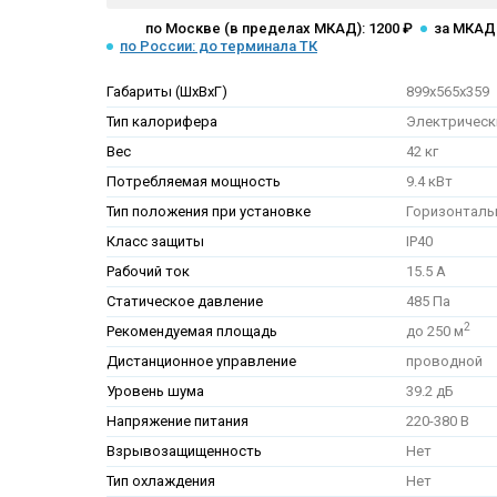
по Москве (в пределах МКАД): 1200 ₽
за МКАД:
по России: до терминала ТК
Габариты (ШхВхГ)
899x565x359
Тип калорифера
Электрическ
Вес
42 кг
Потребляемая мощность
9.4 кВт
Тип положения при установке
Горизонталь
Класс защиты
IP40
Рабочий ток
15.5 А
Статическое давление
485 Па
2
Рекомендуемая площадь
до 250 м
Дистанционное управление
проводной
Уровень шума
39.2 дБ
Напряжение питания
220-380 В
Взрывозащищенность
Нет
Тип охлаждения
Нет