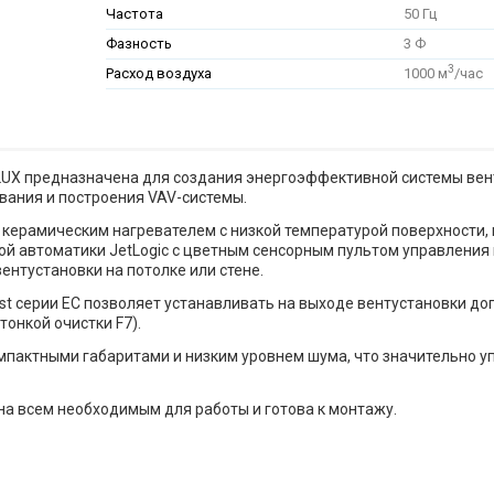
Частота
50 Гц
Фазность
3 Ф
3
Расход воздуха
1000 м
/час
 LUX предназначена для создания энергоэффективной системы вент
вания и построения VAV-системы.
 керамическим нагревателем с низкой температурой поверхности,
й автоматики JetLogic с цветным сенсорным пультом управления 
ентустановки на потолке или стене.
t серии EC позволяет устанавливать на выходе вентустановки д
 тонкой очистки F7).
мпактными габаритами и низким уровнем шума, что значительно 
а всем необходимым для работы и готова к монтажу.